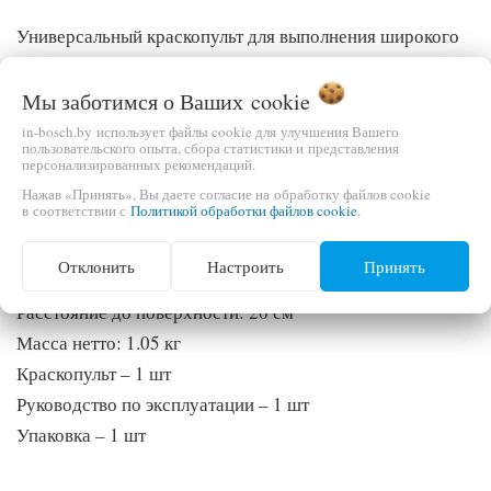
Универсальный краскопульт для выполнения широкого
спектра малярных работ.металлический бак внизу 1000
мл.; -регулировка подачи материала; -регулировка
Мы заботимся о Ваших
cookie
подачи воздуха; -регулировка факела распыла; -сопло
in-bosch.by использует файлы cookie для улучшения Вашего
пользовательского опыта, сбора статистики и представления
1.4 мм; -быстросъемное соединениеРекомендованное
персонализированных рекомендаций.
рабочее давление: 3.5-5.0 Бар
Нажав «Принять», Вы даете согласие на обработку файлов cookie
в соответствии с
Политикой обработки файлов cookie
.
Емкость бачка: 1000 мл
Диаметр сопла: 1.4 мм
Отклонить
Настроить
Принять
Средний расход воздуха: 190 - 310 л/мин
Расстояние до поверхности: 20 см
Масса нетто: 1.05 кг
Краскопульт – 1 шт
Руководство по эксплуатации – 1 шт
Упаковка – 1 шт