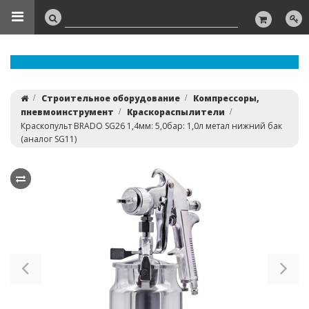
Строительное оборудование
Компрессоры,
пневмоинструмент
Краскораспылители
Краскопульт BRADO SG26 1,4мм: 5,0бар: 1,0л метал нижний бак
(аналог SG11)
Previous
Ne