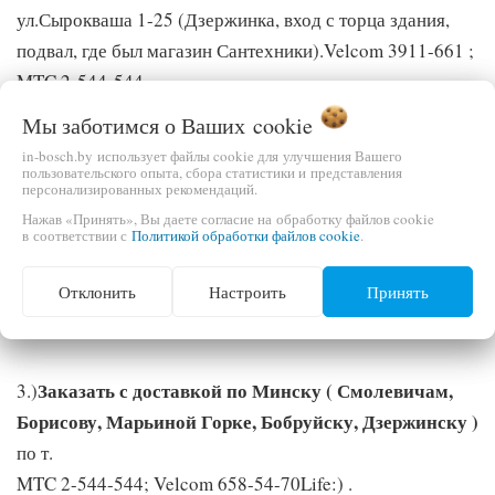
ул.Сырокваша 1-25 (Дзержинка, вход с торца здания,
подвал, где был магазин Сантехники).Velcom 3911-661 ;
MTC 2-544-544
Мы заботимся о Ваших
cookie
Купить в г. Осиповичи.
2)
Приобрести по низким
in-bosch.by использует файлы cookie для улучшения Вашего
ценам садовую технику, триммеры, бензопилы,
пользовательского опыта, сбора статистики и представления
персонализированных рекомендаций.
газонокосилки, тачки, бетономешалки ,
Нажав «Принять», Вы даете согласие на обработку файлов cookie
электроинструменты и аккумуляторы Вы сможете по
в соответствии с
Политикой обработки файлов cookie
.
адресу: г.Осиповичи , ул. Коммунистическая 8А ( За
Отклонить
Настроить
Принять
путями, напротив ж/д вокзала).Velcom 3911-661 ; MTC
2-544-544
Заказать с доставкой по Минску ( Смолевичам,
3.)
Борисову, Марьиной Горке, Бобруйску, Дзержинску )
по т.
MTC 2-544-544; Velcom 658-54-70Life:) .