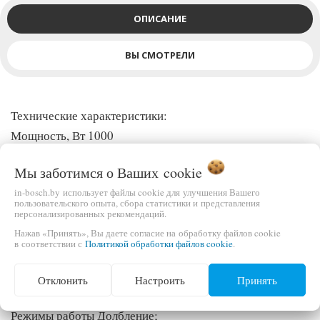
ОПИСАНИЕ
ВЫ СМОТРЕЛИ
Технические характеристики:
Мощность, Вт 1000
Напряжение/Частота, В/Гц 220/50
Мы заботимся о Ваших
cookie
Число ударов 2900 уд/мин
in-bosch.by использует файлы cookie для улучшения Вашего
Энергия удара 12 Дж
пользовательского опыта, сбора статистики и представления
персонализированных рекомендаций.
Расположение двигателя Вертикальное
Нажав «Принять», Вы даете согласие на обработку файлов cookie
Тип крепления бура SDS-Max
в соответствии с
Политикой обработки файлов cookie
.
Вес нетто 6.4 кг
Отклонить
Настроить
Принять
Функции:
Режимы работы Долбление;