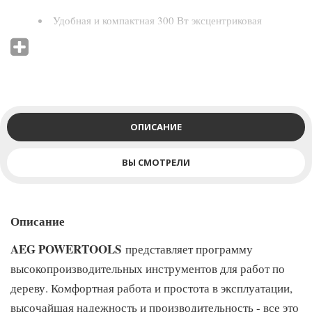
Удобная и компактная 300 Вт эксцентриковая
шлифмашина
Идеален для работ в ограниченном пространстве
Регулировка скорости
для выбора оптимального
режима работы
ОПИСАНИЕ
Мягкий старт
и тормоз подошвы для
ВЫ СМОТРЕЛИ
предотвращения образования заусенцев.
Удобная система крепление шлифовальной бумаги
Описание
Велькро
AEG POWERTOOLS
представляет программу
Эффективное удаление пыли осуществляется через 8
высокопроизводительных инструментов для работ по
отверстий, расположенных в шлифподошве
дереву. Комфортная работа и простота в эксплуатации,
Система пылеудаления предусматривает
высочайшая надежность и производительность - все это