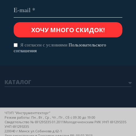
Я согласен с условиями
Пользовательского
соглашения
КАТАЛОГ
ЧТУП "Инструменттехторг"
Режим работы: Пн , Вт , Ср , Чт , Пт , Сб c 09:30 до 19:00
Свидетельство № 691295335 01.2011Молодечненским РИК УНП 691295335
УНП 691295335
220040 г.Минск ул.Собинова д.62-1
Дата регистрации в Торговом реестре РБ: 05.02.2013