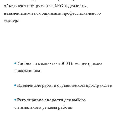
использование пылесборника или подключение пылесоса
AEG
объединяет инструменты
и делает их
незаменимыми помощниками профессионального
Эластичное покрытие рукоятки soft - grip
мастера.
Поставляется с кабелем 4м, шлифлистами (
зернистость 80, 120, 180 ) и пылесборником
Удобная и компактная 300 Вт эксцентриковая
шлифмашина
Идеален для работ в ограниченном пространстве
Регулировка скорости
для выбора
оптимального режима работы