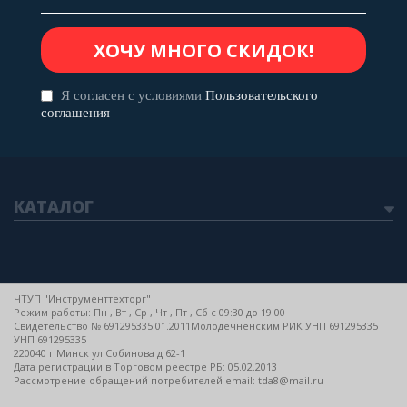
Я согласен с условиями
Пользовательского
соглашения
КАТАЛОГ
ЧТУП "Инструменттехторг"
Режим работы: Пн , Вт , Ср , Чт , Пт , Сб c 09:30 до 19:00
Свидетельство № 691295335 01.2011Молодечненским РИК УНП 691295335
УНП 691295335
220040 г.Минск ул.Собинова д.62-1
Дата регистрации в Торговом реестре РБ: 05.02.2013
Рассмотрение обращений потребителей email: tda8@mail.ru