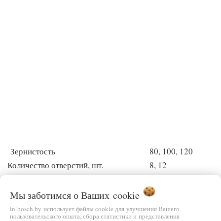
Зернистость
80, 100, 120
Количество отверстий, шт.
8, 12
Общее количество
30 шт.
Прямоугольный лист
10 шт.
Мы заботимся о Ваших
cookie
Треугольный лист
10 шт.
in-bosch.by использует файлы cookie для улучшения Вашего
пользовательского опыта, сбора статистики и представления
Малый лист
10 шт.