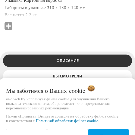
Упаковка Картонная коробка
Габариты в упаковке 310 x 180 x 120 мм
Вес нетто 2.2 кг
Вес брутто 2.5 кг
ОПИСАНИЕ
ВЫ СМОТРЕЛИ
Мы заботимся о Ваших
cookie
in-bosch.by использует файлы cookie для улучшения Вашего
Технические характеристики:
пользовательского опыта, сбора статистики и представления
персонализированных рекомендаций.
Мощность 300 Вт
Нажав «Принять», Вы даете согласие на обработку файлов cookie
Число оборотов на холостом ходу от 6000 до 10000
в соответствии с
Политикой обработки файлов cookie
.
Размер подошвы 230 x 115 мм.