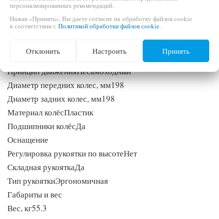
Емкость топливного бака, л3,1
персонализированных рекомендаций.
Система кошения
Нажав «Принять», Вы даете согласие на обработку файлов cookie
в соответствии с
Политикой обработки файлов cookie
.
Материал режущей декиСталь
Тип травосборникаМягкий
Отклонить
Настроить
Принять
Система привода
Принцип движенияНесамоходный
Диаметр передних колес, мм198
Диаметр задних колес, мм198
Материал колёсПластик
Подшипники колёсДа
Оснащение
Регулировка рукоятки по высотеНет
Складная рукояткаДа
Тип рукояткиЭргономичная
Габариты и вес
Вес, кг55.3