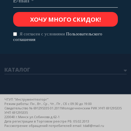
Я согласен с условиями
Пользовательского
соглашения
КАТАЛОГ
ЧТУП "Инструменттехторг"
Режим работы: Пн , Вт , Ср , Чт , Пт , Сб c 09:30 до 19:00
Свидетельство № 691295335 01.2011Молодечненским РИК УНП 691295335
УНП 691295335
220040 г.Минск ул.Собинова д.62-1
Дата регистрации в Торговом реестре РБ: 05.02.2013
Рассмотрение обращений потребителей email: tda8@mail.ru