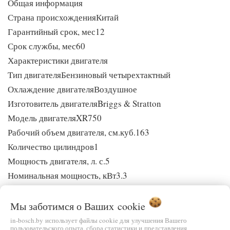
Общая информация
Страна происхожденияКитай
Гарантийный срок, мес12
Срок службы, мес60
Характеристики двигателя
Тип двигателяБензиновый четырехтактный
Охлаждение двигателяВоздушное
Изготовитель двигателяBriggs & Stratton
Модель двигателяXR750
Рабочий объем двигателя, см.куб.163
Количество цилиндров1
Мощность двигателя, л. с.5
Номинальная мощность, кВт3.3
Система запускаРучной стартер
Система смазки двигателяРазбрызгиванием
Мы заботимся о Ваших
cookie
Объём масляного картера, л0.6
in-bosch.by использует файлы cookie для улучшения Вашего
пользовательского опыта, сбора статистики и представления