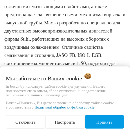
отличными смазывающими свойствами, а также
предотвращает загрязнение свечи, механизма впрыска и
выпускной трубы. Масло разработано специально для
двухтактных высокопроизводительных двигателей
фирмы Stihl, работающих на высоких оборотах с
воздушным охлаждением. Отличные свойства
смазывания и сгорания, JASO-FB, ISO-L-EGB,
соотношение компонентов смеси 1:50, подходит для
всех двигателей STIHL.
Мы заботимся о Ваших
cookie
Характеристики
in-bosch.by использует файлы cookie для улучшения Вашего
Бренд STIHL
пользовательского опыта, сбора статистики и представления
персонализированных рекомендаций.
Тип товара масло для двигателя
Нажав «Принять», Вы даете согласие на обработку файлов cookie
Тип двигателя 2-тактный
в соответствии с
Политикой обработки файлов cookie
.
Объем 1 л
Отклонить
Настроить
Принять
Характеристики