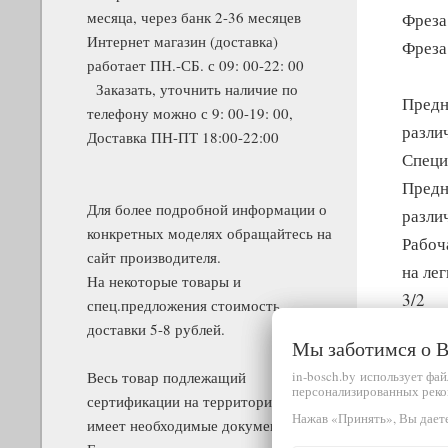
месяца, через банк 2-36 месяцев
Фреза
Интернет магазин (доставка)
Фреза
работает ПН.-СБ. с 09: 00-22: 00
Заказать, уточнить наличие по
Предн
телефону можно с 9: 00-19: 00,
разли
Доставка ПН-ПТ 18:00-22:00
Специ
Предн
Для более подробной информации о
разли
конкретных моделях обращайтесь на
Рабоча
сайт производителя.
на ле
На некоторые товары и
3/2
спец.предложения стоимость
доставки 5-8 рублей.
Мы заботимся о
Ширин
in-bosch.by использует фа
Весь товар подлежащий
0,44:0
персонализированных реко
сертификации на территории РБ
Нажав «Принять», Вы даете
имеет необходимые документы.
Габар