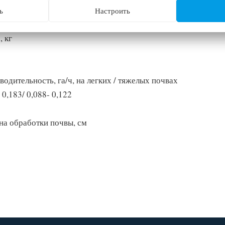
80x475
ь
Настроить
, кг
водительность, га/ч, на легких / тяжелых почвах
 0,183/ 0,088- 0,122
на обработки почвы, см