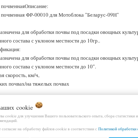
 почвеннаяОписание:
 почвенная ФР-00010 для Мотоблока "Беларус-09Н"
азначена для обработки почвы под посадки овощных культур,
чного состава с уклоном местности до 10гр..
фикация:
азначена для обработки почвы под посадки овощных культур
чного состава с уклоном местности до 10".
я скорость, км/ч,
гких почвах/на тяжелых почвах
 Ваших
cookie
а захвата регул., м
йлы cookie для улучшения Вашего пользовательского опыта, сбора статистики 
.61
мендаций.
 согласие на обработку файлов cookie в соответствии с
Политикой обработки 
итные размеры, мм, LxBхН