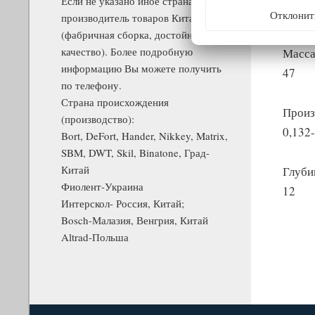
Если не указано иное страна
655x6
Отклонит
производитель товаров Китай
(фабричная сборка, достойное
качество). Более подробную
Масса
информацию Вы можете получить
47
по телефону.
Страна происхождения
Произ
(производство):
0,132-
Bort, DeFort, Hander, Nikkey, Matrix,
SBM, DWT, Skil, Binatone, Град-
Китай
Глуби
Фиолент-Украина
12
Интерскол- Россия, Китай;
Bosch-Малазия, Венгрия, Китай
Altrad-Польша