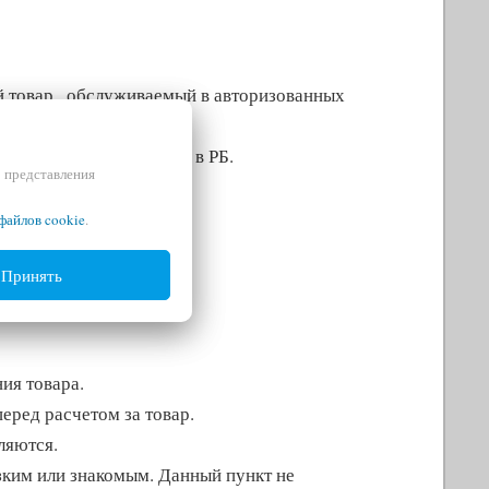
й товар , обслуживаемый в авторизованных
 дилерами импортеров в РБ.
и представления
файлов cookie
.
Принять
ия товара.
еред расчетом за товар.
ляются.
зким или знакомым. Данный пункт не