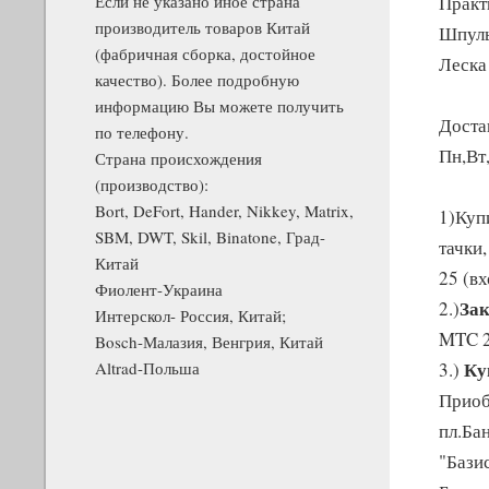
Если не указано иное страна
Практ
производитель товаров Китай
Шпуль
(фабричная сборка, достойное
Леска
качество). Более подробную
информацию Вы можете получить
Доста
по телефону.
Пн,Вт
Страна происхождения
(производство):
Bort, DeFort, Hander, Nikkey, Matrix,
1)Куп
SBM, DWT, Skil, Binatone, Град-
тачки
Китай
25 (в
Фиолент-Украина
Зак
2.)
Интерскол- Россия, Китай;
MTC 2
Bosch-Малазия, Венгрия, Китай
Ку
Altrad-Польша
3.)
Приоб
пл.Ба
"Базис