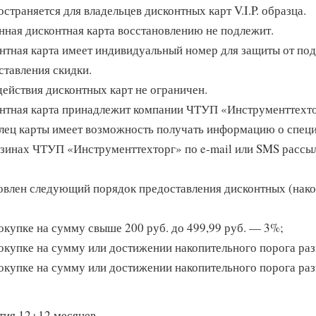
страняется для владельцев дисконтных карт V.I.P. образца.
нная дисконтная карта восстановлению не подлежит.
нтная карта имеет индивидуальный номер для защиты от по
ставления скидки.
действия дисконтных карт не ограничен.
нтная карта принадлежит компании ЧТУП «Инструменттехтор
лец карты имеет возможность получать информацию о спец
азинах ЧТУП «Инструменттехторг» по e-mail или SMS рассы
овлен следующий порядок предоставления дисконтных (нако
окупке на сумму свыше 200 руб. до 499,99 руб. — 3%;
окупке на сумму или достижении накопительного порога раз
окупке на сумму или достижении накопительного порога ра
тия 12+12 месяцев