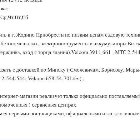
вка:
,Ср,Чт,Пт,Сб
ить в г. Жодино Приобрести по низким ценам садовую техни
, бетономешалки , электроинструменты и аккумуляторы Вы см
зержинка, вход с торца здания).Velcom 3911-661 ; MTC 2-54
казать с доставкой по Минску ( Смолевичам, Борисову, Марь
 2-544-544; Velcom 658-54-70Life:) .
нтернет-магазин реализует только официально поставляемы
номоченных ) сервисных центрах.
мся первыми поставщиками, официальными и эксклюзивными