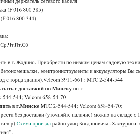
ичный держатель сетевого кабеля
ка (F 016 800 385)
 (F 016 800 344)
вка:
,Ср,Чт,Пт,Сб
ить в г. Жодино. Приобрести по низким ценам садовую техни
, бетономешалки , электроинструменты и аккумуляторы Вы см
ход с торца здания).Velcom 3911-661 ; MTC 2-544-544
азать с доставкой по Минску
по т.
-544-544; Velcom 658-54-70
пить в г.Минске
MTC 2-544-544; Velcom 658-54-70;
рести без доставки (уточняйте наличие) можно на складе с 1
нгалор)
Схема проезда
район улиц Богдановича -Халтурина. 
ная" .