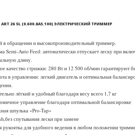
 ART 26 SL (0.600.8A5.100) ЭЛЕКТРИЧЕСКИЙ ТРИММЕР
й в обращении и высокопроизводительный триммер.
ма Semi-Auto Feed: автоматически отпускает леску при вкл
альную длину.
ое качество стрижки: 280 Вт и 12 500 об/мин гарантируют 
ота в управлении: легкий двигатель и оптимальная балансир
ении.
тельно лёгкий и удобный благодаря весу всего 1,7 кг
омичное управление благодаря оптимальной балансировке
ная шпулька «Pro-Tap»
h,без спутывания лески при замене
я рукоятка для удобного ведения в любом положении тримм