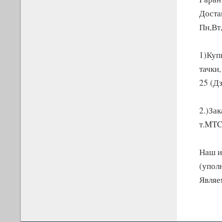
Доста
Пн,Вт
1)Куп
тачки
25 (Д
2.)За
т.MTC
Наш и
(упол
Являе