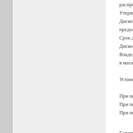
распро
Утеря
Диско
предо
Срок 
Диско
Владе
в маг
Устан
При п
При п
При п
Гаран