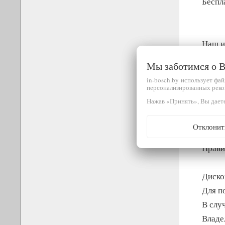
Беспл
Наш и
(упол
Мы заботимся о
Являе
in-bosch.by использует фа
персонализированных реко
Нажав «Принять», Вы даете
Диско
Отклонит
Прави
Диско
Для п
В слу
Владе