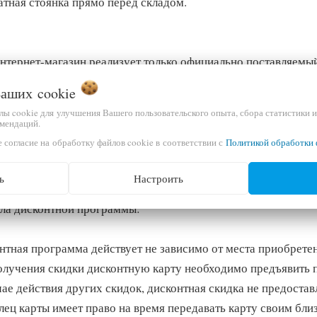
атная стоянка прямо перед складом.
нтернет-магазин реализует только официально поставляемы
номоченных ) сервисных центрах.
 Ваших
cookie
мся первыми поставщиками, официальными и эксклюзивными
йлы cookie для улучшения Вашего пользовательского опыта, сбора статистики 
мендаций.
 согласие на обработку файлов cookie в соответствии с
Политикой обработки 
нтная программа
ь
Настроить
ла дисконтной программы:
нтная программа действует не зависимо от места приобретен
олучения скидки дисконтную карту необходимо предъявить п
чае действия других скидок, дисконтная скидка не предостав
лец карты имеет право на время передавать карту своим бли