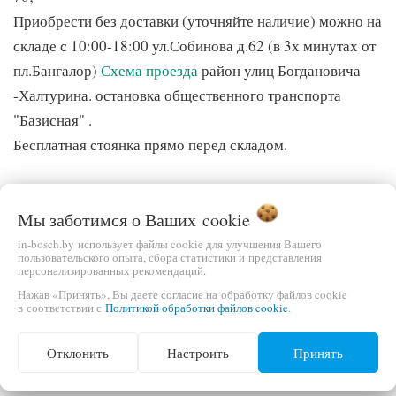
Приобрести без доставки (уточняйте наличие) можно на
складе с 10:00-18:00 ул.Собинова д.62 (в 3х минутах от
пл.Бангалор)
Схема проезда
район улиц Богдановича
-Халтурина. остановка общественного транспорта
"Базисная" .
Бесплатная стоянка прямо перед складом.
Мы заботимся о Ваших
cookie
Наш интернет-магазин реализует только официально
поставляемый товар , обслуживаемый в авторизованных
in-bosch.by использует файлы cookie для улучшения Вашего
пользовательского опыта, сбора статистики и представления
(уполномоченных ) сервисных центрах.
персонализированных рекомендаций.
Являемся первыми поставщиками, официальными и
Нажав «Принять», Вы даете согласие на обработку файлов cookie
в соответствии с
Политикой обработки файлов cookie
.
эксклюзивными дилерами импортеров в РБ.
Отклонить
Настроить
Принять