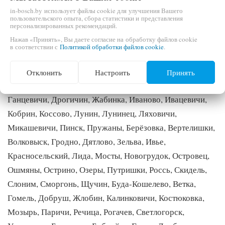
in-bosch.by использует файлы cookie для улучшения Вашего
Мы доставим в города Минск, Березино, Борисов,
пользовательского опыта, сбора статистики и представления
персонализированных рекомендаций.
Вилейка, Воложин, Дзержинск, Жодино, Заславль,
Нажав «Принять», Вы даете согласие на обработку файлов cookie
Клецк, Копыль, Крупки, Логойск, Любань, Марьина
в соответствии с
Политикой обработки файлов cookie
.
Горка, Молодечно, Мядель, Несвиж, Слуцк, Смолевичи,
Солигорск, Старые Дороги, Столбцы, Узда, Фаниполь,
Отклонить
Настроить
Принять
Антополь, Белоозерск, Барановичи, Береза, Брест,
Ганцевичи, Дрогичин, Жабинка, Иваново, Ивацевичи,
Кобрин, Коссово, Лунин, Лунинец, Ляховичи,
Микашевичи, Пинск, Пружаны, Берёзовка, Вертелишки,
Волковыск, Гродно, Дятлово, Зельва, Ивье,
Красносельский, Лида, Мосты, Новогрудок, Островец,
Ошмяны, Острино, Озеры, Путришки, Россь, Скидель,
Слоним, Сморгонь, Щучин, Буда-Кошелево, Ветка,
Гомель, Добруш, Жлобин, Калинковичи, Костюковка,
Мозырь, Паричи, Речица, Рогачев, Светлогорск,