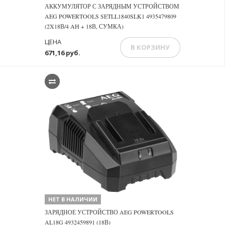
АККУМУЛЯТОР С ЗАРЯДНЫМ УСТРОЙСТВОМ
AEG POWERTOOLS SETLL1840SLK1 4935479809
(2X18В/4 AH + 18В, СУМКА)
ЦЕНА
В КОРЗИНУ
671,16 руб.
НЕТ В НАЛИЧИИ
ЗАРЯДНОЕ УСТРОЙСТВО AEG POWERTOOLS
AL18G 4932459891 (18В)