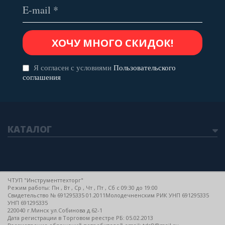
Я согласен с условиями
Пользовательского
соглашения
КАТАЛОГ
ЧТУП "Инструменттехторг"
Режим работы: Пн , Вт , Ср , Чт , Пт , Сб c 09:30 до 19:00
Свидетельство № 691295335 01.2011Молодечненским РИК УНП 691295335
УНП 691295335
220040 г.Минск ул.Собинова д.62-1
Дата регистрации в Торговом реестре РБ: 05.02.2013