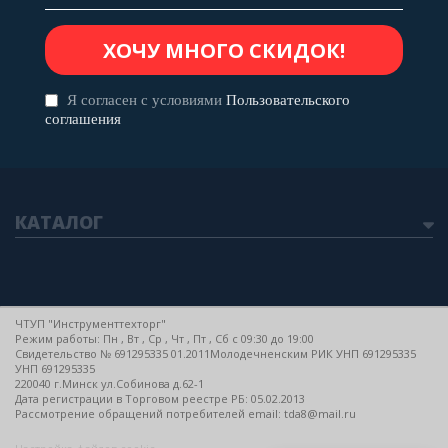
Я согласен с условиями
Пользовательского
соглашения
КАТАЛОГ
ЧТУП "Инструменттехторг"
Режим работы: Пн , Вт , Ср , Чт , Пт , Сб c 09:30 до 19:00
Свидетельство № 691295335 01.2011Молодечненским РИК УНП 691295335
УНП 691295335
220040 г.Минск ул.Собинова д.62-1
Дата регистрации в Торговом реестре РБ: 05.02.2013
Рассмотрение обращений потребителей email: tda8@mail.ru