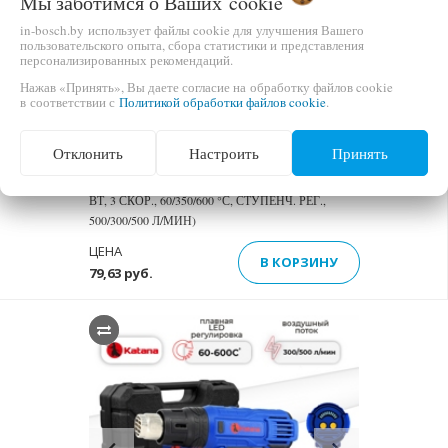
Мы заботимся о Ваших
cookie
in-bosch.by использует файлы cookie для улучшения Вашего
пользовательского опыта, сбора статистики и представления
Previous
Next
персонализированных рекомендаций.
Нажав «Принять», Вы даете согласие на обработку файлов cookie
в соответствии с
Политикой обработки файлов cookie
.
Отклонить
Настроить
Принять
ФЕН СТРОИТЕЛЬНЫЙ KATANA FS3003 (2000
ВТ, 3 СКОР., 60/350/600 °С, СТУПЕНЧ. РЕГ.,
500/300/500 Л/МИН)
ЦЕНА
В КОРЗИНУ
79,63 руб.
Previous
Next