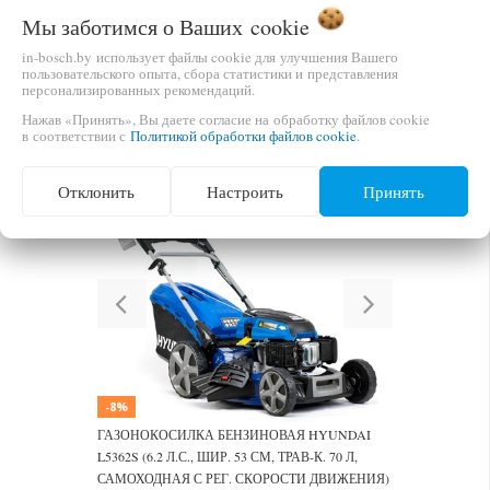
ГАЗОНОКОСИЛКА БЕНЗИНОВАЯ HYUNDAI
Мы заботимся о Ваших
cookie
L5144S (4.5 Л.С., ШИР. 51 СМ, ТРАВ-К. 70 Л,
САМОХОДНАЯ С РЕГ. СКОРОСТИ ДВИЖЕНИЯ)
in-bosch.by использует файлы cookie для улучшения Вашего
пользовательского опыта, сбора статистики и представления
1 300,00 руб.
персонализированных рекомендаций.
В КОРЗИНУ
1 600,00 руб.
Нажав «Принять», Вы даете согласие на обработку файлов cookie
в соответствии с
Политикой обработки файлов cookie
.
Отклонить
Настроить
Принять
Previous
Next
-8%
ГАЗОНОКОСИЛКА БЕНЗИНОВАЯ HYUNDAI
L5362S (6.2 Л.С., ШИР. 53 СМ, ТРАВ-К. 70 Л,
САМОХОДНАЯ С РЕГ. СКОРОСТИ ДВИЖЕНИЯ)