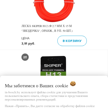
ЛЕСКА SKIPER H12 (Ф 2.7 ММ Х 15 М
"ЗВЕЗДОЧКА", ОРАНЖ., В УП. 50 ШТ.)
ЦЕНА
В КОРЗИНУ
3,91 руб.
Мы заботимся о Ваших
cookie
in-bosch.by использует файлы cookie для улучшения Вашего
пользовательского опыта, сбора статистики и представления
персонализированных рекомендаций.
Нажав «Принять», Вы даете согласие на обработку файлов cookie