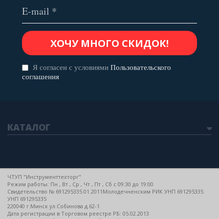
Я согласен с условиями
Пользовательского
соглашения
КАТАЛОГ
ЧТУП "Инструменттехторг"
Режим работы: Пн , Вт , Ср , Чт , Пт , Сб c 09:30 до 19:00
Свидетельство № 691295335 01.2011Молодечненским РИК УНП 691295335
УНП 691295335
220040 г.Минск ул.Собинова д.62-1
Дата регистрации в Торговом реестре РБ: 05.02.2013