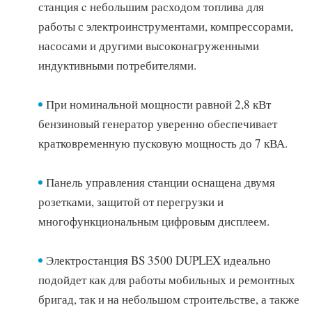
частоту, количество моточасов, индикацию низкого уровня
станция c небольшим расходом топлива для
масла.
работы с электроинструментами, компрессорами,
насосами и другими высоконагруженными
индуктивными потребителями.
ЭКОНОМИЧНОСТЬ И
НАДЁЖНОСТЬ
При номинальной мощности равной 2,8 кВт
бензиновый генератор уверенно обеспечивает
кратковременную пусковую мощность до 7 кВА.
Станция оснащена экономичным профессиональным
двигателем FUBAG.
Панель управления станции оснащена двумя
розетками, защитой от перегрузки и
ЕЩЁ БОЛЬШЕ
многофункциональным цифровым дисплеем.
ВОЗМОЖНОСТЕЙ
Электростанция BS 3500 DUPLEX идеально
подойдет как для работы мобильных и ремонтных
Станция оснащена двумя розетками 220В/ 16А и силовой
розеткой 220В /32А для подключения мощных потребителей.
бригад, так и на небольшом строительстве, а также