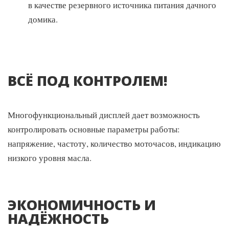
Для розеток 16А установлены индивидуальные
в качестве резервного источника питания дачного
предохранители.
домика.
УСИЛЕННАЯ РАМА
ВСЁ ПОД КОНТРОЛЕМ!
Рама станции сделана из труб диаметром до 32 мм и
обеспечивает надежную защиту в экстремальных условиях
эксплуатации.
Многофункциональный дисплей дает возможность
контролировать основные параметры работы:
напряжение, частоту, количество моточасов, индикацию
низкого уровня масла.
ЭКОНОМИЧНОСТЬ И
НАДЁЖНОСТЬ