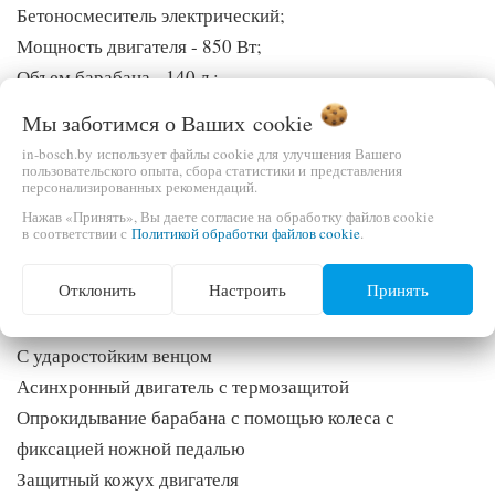
Бетоносмеситель электрический;
Мощность двигателя - 850 Вт;
Объем барабана - 140 л.;
Объем готовой смеси - 105 л.;
Мы заботимся о Ваших
cookie
Вес - 36 кг;
in-bosch.by использует файлы cookie для улучшения Вашего
пользовательского опыта, сбора статистики и представления
персонализированных рекомендаций.
Преимущества:
Нажав «Принять», Вы даете согласие на обработку файлов cookie
Двойной контроль качества
в соответствии с
Политикой обработки файлов cookie
.
Высокопрочный полиамидный шкив
Отклонить
Настроить
Принять
Бесшумный и устойчивый к коррозии венец
Многоуровневый ножной механизм фиксации
С ударостойким венцом
Асинхронный двигатель с термозащитой
Опрокидывание барабана с помощью колеса с
фиксацией ножной педалью
Защитный кожух двигателя