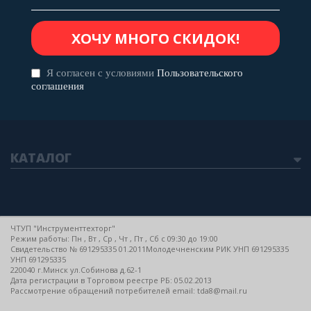
Я согласен с условиями
Пользовательского
соглашения
КАТАЛОГ
ЧТУП "Инструменттехторг"
Режим работы: Пн , Вт , Ср , Чт , Пт , Сб c 09:30 до 19:00
Свидетельство № 691295335 01.2011Молодечненским РИК УНП 691295335
УНП 691295335
220040 г.Минск ул.Собинова д.62-1
Дата регистрации в Торговом реестре РБ: 05.02.2013
Рассмотрение обращений потребителей email: tda8@mail.ru