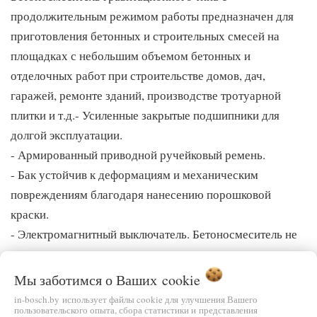
продолжительным режимом работы предназначен для
приготовления бетонных и строительных смесей на
площадках с небольшим объемом бетонных и
отделочных работ при строительстве домов, дач,
гаражей, ремонте зданий, производстве тротуарной
плитки и т.д.- Усиленные закрытые подшипники для
долгой эксплуатации.
- Армированный приводной ручейковый ремень.
- Бак устойчив к деформациям и механическим
повреждениям благодаря нанесению порошковой
краски.
- Электромагнитный выключатель. Бетоносмеситель не
включится при отключении и восстановлении
электричества в сети.
Мы заботимся о Ваших
cookie
- Надежный асинхронный двигатель с термозащитой не
in-bosch.by использует файлы cookie для улучшения Вашего
пользовательского опыта, сбора статистики и представления
требует обслуживания на протяжении всего срока