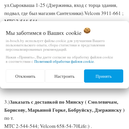
ул.Сырокваша 1-25 (Дзержинка, вход с торца здания,
подвал, где был магазин Сантехники).Velcom 3911-661 ;
MTC 2-544-544
Мы заботимся о Ваших
cookie
Купить в г. Осиповичи.
2)
Приобрести по низким
in-bosch.by использует файлы cookie для улучшения Вашего
ценам садовую технику, триммеры, бензопилы,
пользовательского опыта, сбора статистики и представления
персонализированных рекомендаций.
газонокосилки, тачки, бетономешалки ,
Нажав «Принять», Вы даете согласие на обработку файлов cookie
электроинструменты и аккумуляторы Вы сможете по
в соответствии с
Политикой обработки файлов cookie
.
адресу: г.Осиповичи , ул. Коммунистическая 8А ( За
Отклонить
Настроить
Принять
путями, напротив ж/д вокзала).Velcom 3911-661 ; MTC
2-544-544
Заказать с доставкой по Минску ( Смолевичам,
3.)
Борисову, Марьиной Горке, Бобруйску, Дзержинску )
по т.
MTC 2-544-544; Velcom 658-54-70Life:) .