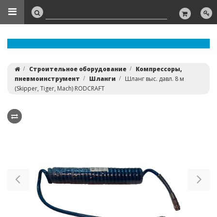
Строительное оборудование
Компрессоры,
пневмоинструмент
Шланги
Шланг выс. давл. 8 м
(Skipper, Tiger, Mach) RODCRAFT
Previous
Ne