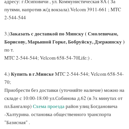
адресу: г.Осиповичи , ул. Коммунистическая 8А ( За
путями, напротив ж/д вокзала).Velcom 3911-661 ; MTC
2-544-544
Заказать с доставкой по Минску ( Смолевичам,
3.)
Борисову, Марьиной Горке, Бобруйску, Дзержинску )
по т.
MTC 2-544-544; Velcom 658-54-70Life:) .
Купить в г.Минске
4.)
MTC 2-544-544; Velcom 658-54-
70;
Приобрести без доставки (уточняйте наличие) можно на
складе с 10:00-18:00 ул.Собинова д.62 (в 3х минутах от
пл.Бангалор)
Схема проезда
район улиц Богдановича
-Халтурина. остановка общественного транспорта
"Базисная" .