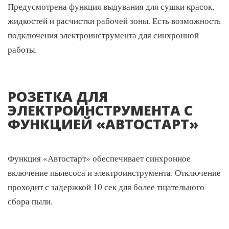
Предусмотрена функция выдувания для сушки красок,
жидкостей и расчистки рабочей зоны. Есть возможность
подключения электроинструмента для синхронной
работы.
ЭРГОНОМИЧНАЯ РУЧКА
РОЗЕТКА ДЛЯ
Конструкционная особенность дает возможность намотать
ЭЛЕКТРОИНСТРУМЕНТА С
кабель на ручку, что пригодится не только в использовании
ФУНКЦИЕЙ «АВТОСТАРТ»
пылесоса, но и его хранении.
Функция «Автостарт» обеспечивает синхронное
включение пылесоса и электроинструмента. Отключение
проходит с задержкой 10 сек для более тщательного
УДОБНАЯ
сбора пыли.
ТРАНСПОРТИРОВКА