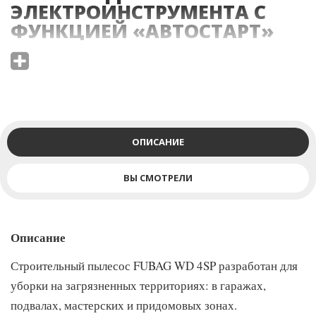
ЭЛЕКТРОИНСТРУМЕНТА С
ФУНКЦИЕЙ «АВТОСТАРТ»
Функция «Автостарт» обеспечивает синхронное включение
пылесоса и электроинструмента. Отключение проходит с
задержкой 10 сек для более тщательного сбора пыли.
ОПИСАНИЕ
ВЫ СМОТРЕЛИ
МАКСИМАЛЬНАЯ ЧИСТОТА С
ФИЛЬТРАМИ HEPA
Описание
Строительный пылесос FUBAG WD 4SP разработан для
Пылесосы комплектуются фильтром тонкой очистки НЕРА для
уборки на загрязненных территориях: в гаражах,
максимальной чистоты уборки и защиты двигателя пылесоса
подвалах, мастерских и придомовых зонах.
от загрязнений.