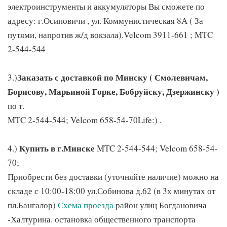
электроинструменты и аккумуляторы Вы сможете по
адресу: г.Осиповичи , ул. Коммунистическая 8А ( За
путями, напротив ж/д вокзала).Velcom 3911-661 ; MTC
2-544-544
Заказать с доставкой по Минску ( Смолевичам,
3.)
Борисову, Марьиной Горке, Бобруйску, Дзержинску )
по т.
MTC 2-544-544; Velcom 658-54-70Life:) .
Купить в г.Минске
4.)
MTC 2-544-544; Velcom 658-54-
70;
Приобрести без доставки (уточняйте наличие) можно на
складе с 10:00-18:00 ул.Собинова д.62 (в 3х минутах от
пл.Бангалор)
Схема проезда
район улиц Богдановича
-Халтурина. остановка общественного транспорта