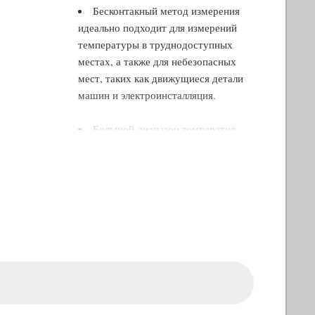
Бесконтакный метод измерения
идеально подходит для измерений
температуры в труднодоступных
местах, а также для небезопасных
мест, таких как движущиеся детали
машин и электроинсталляция.
Большой диапазон температур
измерения (-38°C...600°C)
Коэффициент излучения: 0,01…
1,0 (регулируемый)
Определение области измерения
по лазерному кругу
Точное определение области
измерений благодаря лазерному
кругу с 8 точками.