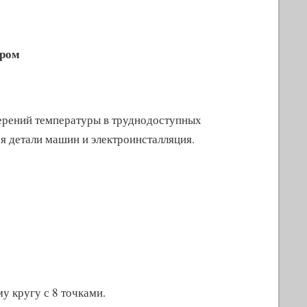
Max-Read: максимальная величина
измерения отражается во время
ером
измерения на экране.
Объектив: 12:1
ерений температуры в труднодоступных
Дисплей с подсветкой
ся детали машин и электроинсталляция.
у кругу с 8 точками.