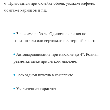
самовыравнивание. Это удобно при установке перил,
м. Пригодится при оклейке обоев, укладке кафеля,
ступеней, укладке плитки ромбом и т.д.
монтаже карнизов и т.д.
Простое управление. Кнопка сверху отвечает за
выбор режима работы, переключатель сбоку – за
блокировку компенсатора.
3 режима работы. Одиночная линия по
горизонтали или вертикали и лазерный крест.
Работает от батареек АА. Вы без проблем замените
источник питания.
Автовыравнивание при наклоне до 4°. Ровная
разметка даже при лёгком наклоне.
Прорезиненные грани не скользят в руках и
дополнительно защищают прибор.
Раскладной штатив в комплекте.
Штатив:
Увеличенная гарантия.
Раскладная конструкция для быстрой и ровной