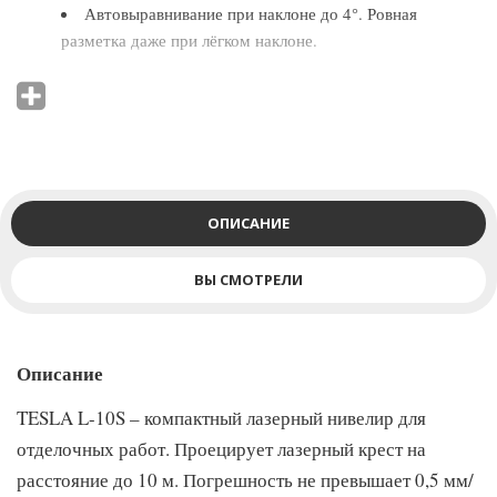
Автовыравнивание при наклоне до 4°. Ровная
разметка даже при лёгком наклоне.
Раскладной штатив в комплекте.
Увеличенная гарантия.
ОПИСАНИЕ
8 причин купить TESLA L-10S
ВЫ СМОТРЕЛИ
Нивелир:
Описание
При наклоне больше 4° сообщит о неровной
TESLA L-10S – компактный лазерный нивелир для
установке миганием линий.
отделочных работ. Проецирует лазерный крест на
расстояние до 10 м. Погрешность не превышает 0,5 мм/
Для работы с наклонными поверхностями отключите