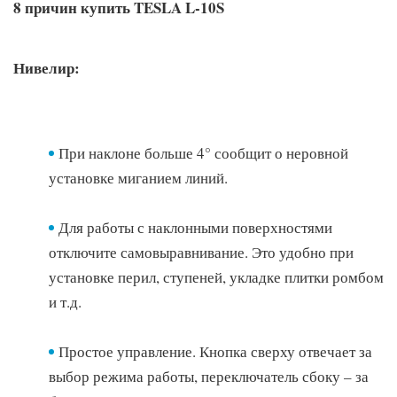
8 причин купить TESLA L-10S
установки на нужную высоту.
Универсальная резьба 1/4''. Подойдёт для
Нивелир:
фотоаппаратов или телефонодержателей с резьбой.
Пузырьковый уровень в площадке для быстрой
проверки ровности установки.
При наклоне больше 4° сообщит о неровной
установке миганием линий.
Для работы с наклонными поверхностями
отключите самовыравнивание. Это удобно при
установке перил, ступеней, укладке плитки ромбом
и т.д.
Простое управление. Кнопка сверху отвечает за
выбор режима работы, переключатель сбоку – за