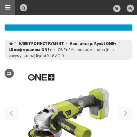
ЭЛЕКТРОИНСТРУМЕНТ
Акк. инстр. Ryobi ONE+
Шлифмашины ONE+
ONE+ / Углошлифмашина (без
аккумулятора) Ryobi R 18 AG-0
Previous
Ne