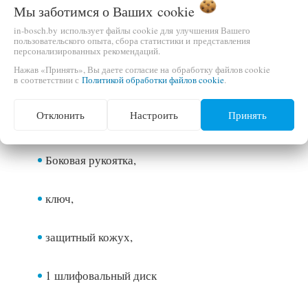
Мы заботимся о Ваших
cookie
in-bosch.by использует файлы cookie для улучшения Вашего
Шлифовальный диск:
115 мм (4½)
пользовательского опыта, сбора статистики и представления
персонализированных рекомендаций.
Размер посадочного отверстия:
22 мм
Нажав «Принять», Вы даете согласие на обработку файлов cookie
Резьба шпинделя:
M14
в соответствии с
Политикой обработки файлов cookie
.
Кол-во оборотов:
6.500 об/мин
Комплектация
Отклонить
Настроить
Принять
Боковая рукоятка,
ключ,
защитный кожух,
1 шлифовальный диск