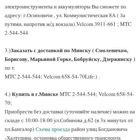
электроинструменты и аккумуляторы Вы сможете по
адресу: г.Осиповичи , ул. Коммунистическая 8А ( За
путями, напротив ж/д вокзала).Velcom 3911-661 ; MTC
2-544-544
Заказать с доставкой по Минску ( Смолевичам,
3.)
Борисову, Марьиной Горке, Бобруйску, Дзержинску )
по т.
MTC 2-544-544; Velcom 658-54-70Life:) .
Купить в г.Минске
4.)
MTC 2-544-544; Velcom 658-54-
70;
Приобрести без доставки (уточняйте наличие) можно на
складе с 10:00-18:00 ул.Собинова д.62 (в 3х минутах от
пл.Бангалор)
Схема проезда
район улиц Богдановича
-Халтурина. остановка общественного транспорта