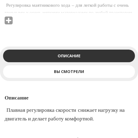
Регулировка маятникового хода – для легкой работы с очень
твердыми и очень мягкими материалами по любой траектории.
Надежная стальная поворотная подошва (90-45
градусов) устойчива к внешним воздействиям, отличается
долговечностью и позволяет работать по любой траектории.
ОПИСАНИЕ
Лазерный указатель – для идеального распила с высокой
точностью.
ВЫ СМОТРЕЛИ
Описание
Плавная регулировка скорости снижает нагрузку на
двигатель и делает работу комфортной.