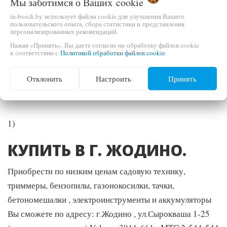
Мы заботимся о Ваших
cookie
in-bosch.by использует файлы cookie для улучшения Вашего
Гарантия 1 год
пользовательского опыта, сбора статистики и представления
персонализированных рекомендаций.
Нажав «Принять», Вы даете согласие на обработку файлов cookie
в соответствии с
Политикой обработки файлов cookie
.
ДОСТАВКА:
Отклонить
Настроить
Принять
Пн,Вт,Ср,Чт,Пт,Сб
1)
КУПИТЬ В Г. ЖОДИНО.
Приобрести по низким ценам садовую технику,
триммеры, бензопилы, газонокосилки, тачки,
бетономешалки , электроинструменты и аккумуляторы
Вы сможете по адресу: г.Жодино , ул.Сырокваша 1-25