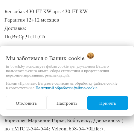
Бензобак 430-FT-KW арт. 430-FT-KW
Гарантия 12+12 месяцев
Доставка:
Пн,Вт,Ср,Чт,Пт,Сб
1)Купить в г. Жодино Приобрести по низким ценам
Мы заботимся о Ваших
cookie
садовую технику, триммеры, бензопилы, газонокосилки,
in-bosch.by использует файлы cookie для улучшения Вашего
тачки, бетономешалки , электроинструменты и
пользовательского опыта, сбора статистики и представления
персонализированных рекомендаций.
аккумуляторы Вы сможете по адресу: г.Жодино ,
Нажав «Принять», Вы даете согласие на обработку файлов cookie
ул.Сырокваша 1-25 (Дзержинка, вход с торца
в соответствии с
Политикой обработки файлов cookie
.
здания).Velcom 3911-661 ; MTC 2-544-544
Отклонить
Настроить
Принять
2.)Заказать с доставкой по Минску ( Смолевичам,
Борисову, Марьиной Горке, Бобруйску, Дзержинску )
по т.MTC 2-544-544; Velcom 658-54-70Life:) .