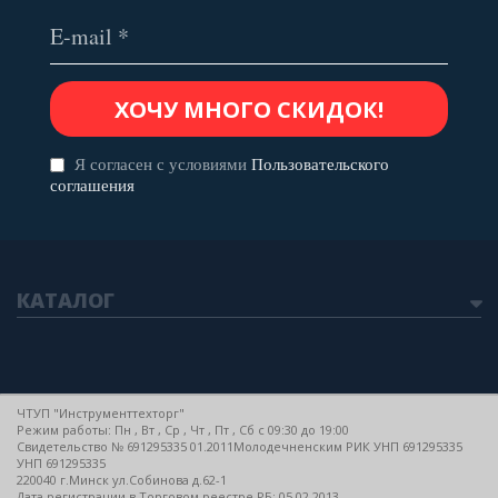
Я согласен с условиями
Пользовательского
соглашения
КАТАЛОГ
ЧТУП "Инструменттехторг"
Режим работы: Пн , Вт , Ср , Чт , Пт , Сб c 09:30 до 19:00
Свидетельство № 691295335 01.2011Молодечненским РИК УНП 691295335
УНП 691295335
220040 г.Минск ул.Собинова д.62-1
Дата регистрации в Торговом реестре РБ: 05.02.2013