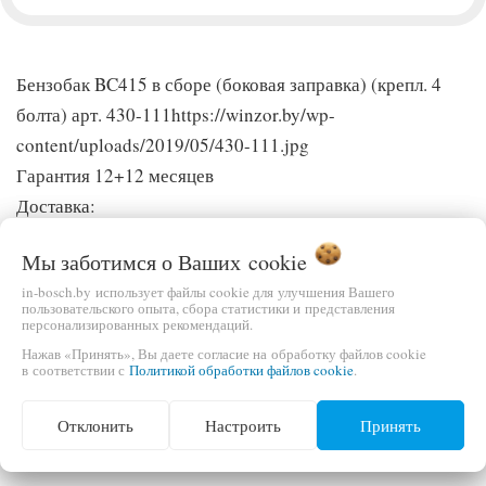
Бензобак BC415 в сборе (боковая заправка) (крепл. 4
болта) арт. 430-111https://winzor.by/wp-
content/uploads/2019/05/430-111.jpg
Гарантия 12+12 месяцев
Доставка:
Пн,Вт,Ср,Чт,Пт,Сб
Мы заботимся о Ваших
cookie
in-bosch.by использует файлы cookie для улучшения Вашего
1)Купить в г. Жодино Приобрести по низким ценам
пользовательского опыта, сбора статистики и представления
персонализированных рекомендаций.
садовую технику, триммеры, бензопилы, газонокосилки,
Нажав «Принять», Вы даете согласие на обработку файлов cookie
тачки, бетономешалки , электроинструменты и
в соответствии с
Политикой обработки файлов cookie
.
аккумуляторы Вы сможете по адресу: г.Жодино ,
ул.Сырокваша 1-25 (Дзержинка, вход с торца
Отклонить
Настроить
Принять
здания).Velcom 3911-661 ; MTC 2-544-544