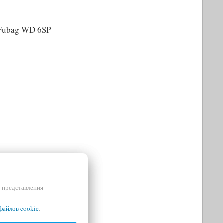
 Fubag WD 6SP
и представления
файлов cookie
.