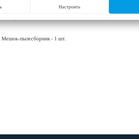
ь
Настроить
иал
нетканое полотно
лектация
Мешок-пылесборник - 1 шт.