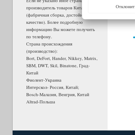
Если не указано иное страна
Отклонит
производитель товаров Китай
Матер
(фабричная сборка, достойное
Комп
качество). Более подробную
информацию Вы можете получить
по телефону.
Страна происхождения
(производство):
Bort, DeFort, Hander, Nikkey, Matrix,
SBM, DWT, Skil, Binatone, Град-
Китай
Фиолент-Украина
Интерскол- Россия, Китай;
Bosch-Малазия, Венгрия, Китай
Altrad-Польша