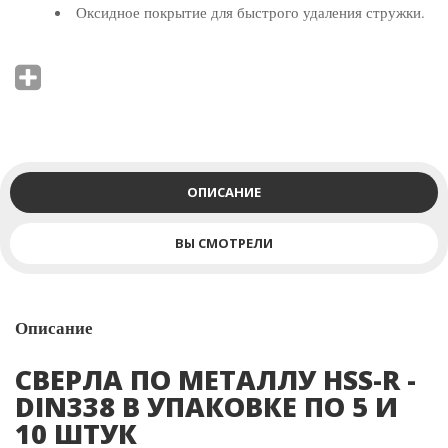
Оксидное покрытие для быстрого удаления стружки.
Сверла с N дизайном шнека и стандартным углом
наклона канавки.
Для сверления стали, чугуна, других маталлов и
сплавов с пределом прочности на разрыв 800 Н/мм² .
ОПИСАНИЕ
Цвет: черный
ВЫ СМОТРЕЛИ
Описание
СВЕРЛА ПО МЕТАЛЛУ HSS-R -
DIN338 В УПАКОВКЕ ПО 5 И
10 ШТУК