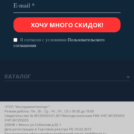
Я согласен с условиями
Пользовательского
соглашения
КАТАЛОГ
ЧТУП "Инструменттехторг"
Режим работы: Пн , Вт , Ср , Чт , Пт , Сб c 09:30 до 19:00
Свидетельство № 691295335 01.2011Молодечненским РИК УНП 691295335
УНП 691295335
220040 г.Минск ул.Собинова д.62-1
Дата регистрации в Торговом реестре РБ: 05.02.2013
Рассмотрение обращений потребителей email: tda8@mail.ru