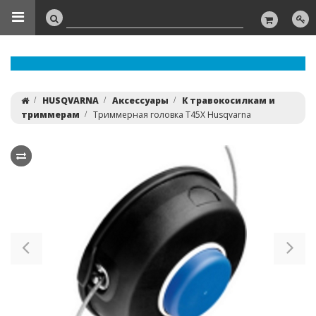
HUSQVARNA
Аксессуары
К травокосилкам и
триммерам
Триммерная головка T45X Husqvarna
Previous
Ne