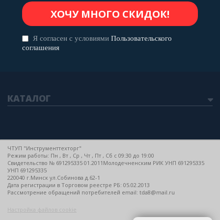
Я согласен с условиями
Пользовательского
соглашения
КАТАЛОГ
ЧТУП "Инструменттехторг"
Режим работы: Пн , Вт , Ср , Чт , Пт , Сб c 09:30 до 19:00
Свидетельство № 691295335 01.2011Молодечненским РИК УНП 691295335
УНП 691295335
220040 г.Минск ул.Собинова д.62-1
Дата регистрации в Торговом реестре РБ: 05.02.2013
Рассмотрение обращений потребителей email: tda8@mail.ru
Настройка файлов cookie