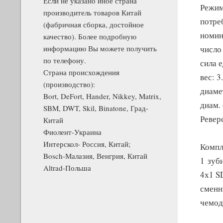
Если не указано иное страна
Режим
производитель товаров Китай
потре
(фабричная сборка, достойное
номин
качество). Более подробную
информацию Вы можете получить
число
по телефону.
сила 
Страна происхождения
вес: 3
(производство):
диамет
Bort, DeFort, Hander, Nikkey, Matrix,
диам. 
SBM, DWT, Skil, Binatone, Град-
Ревер
Китай
Фиолент-Украина
Интерскол- Россия, Китай;
Компл
Bosch-Малазия, Венгрия, Китай
1 зуби
Altrad-Польша
4х1 S
сменн
чемод