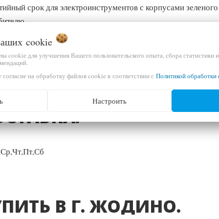
тийный срок для электроинструментов с корпусами зеленого 
бителю.
 Ваших
cookie
альная поставка! Оригинальный гарантийный талон Bosch !
йлы cookie для улучшения Вашего пользовательского опыта, сбора статистики 
тийное обсуживание интрумента производится в фирменном ц
мендаций.
язева, 65А. Тел.
 согласие на обработку файлов cookie в соответствии с
Политикой обработки 
ь
Настроить
ОСТАВКА:
,Ср,Чт,Пт,Сб
ПИТЬ В Г. ЖОДИНО.