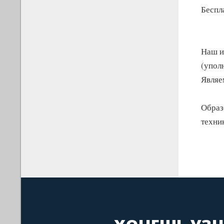
Беспл
Наш и
(упол
Являе
Образ
техни