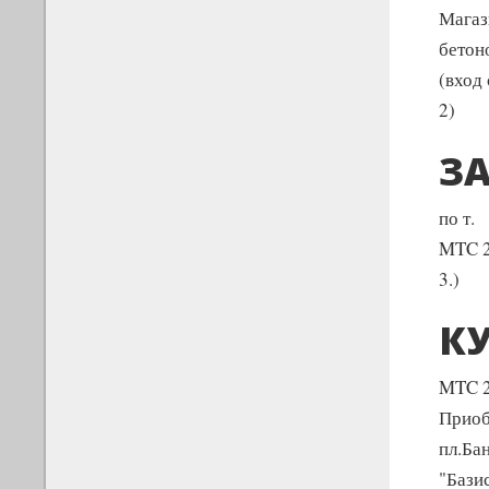
Магаз
бетон
(вход
2)
З
по т.
MTC 2-
3.)
КУ
MTC 2
Приоб
пл.Ба
"Базис