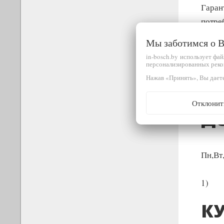
Гаран
потре
Мы заботимся о
Офици
in-bosch.by использует фа
Гаран
персонализированных реко
Тимир
Нажав «Принять», Вы даете
Отклонит
Д
Пн,Вт
1)
КУ